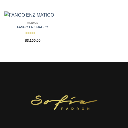
de 5
de 5
ACIDOS
FANGO ENZIMATICO
Valorado
$
3.100,00
con
4.92
de 5