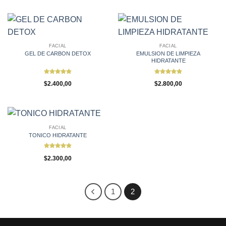
FACIAL
FACIAL
GEL DE CARBON DETOX
EMULSION DE LIMPIEZA
HIDRATANTE
Valorado
Valorado
$
2.400,00
$
2.800,00
con
4.84
con
4.89
de 5
de 5
FACIAL
TONICO HIDRATANTE
Valorado
$
2.300,00
con
4.9
de 5
1
2