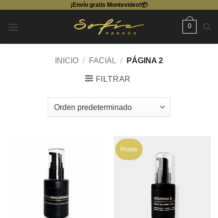
¡Envío gratis Montevideo!📦
Saltar
al
0
contenido
INICIO
/
FACIAL
/
PÁGINA 2
FILTRAR
Promo