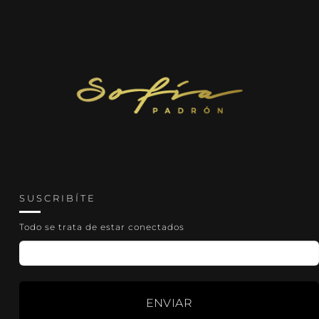
S U S C R I B Í T E
Todo se trata de estar conectados