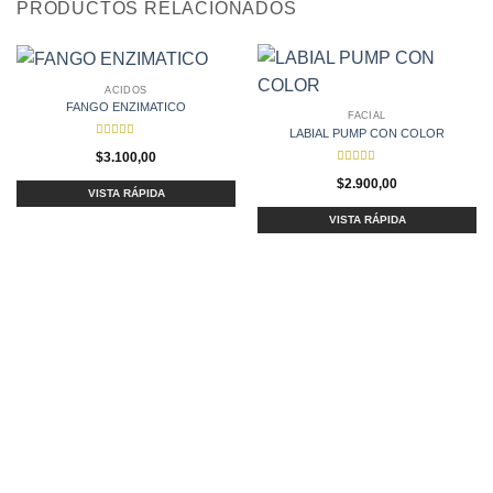
PRODUCTOS RELACIONADOS
ACIDOS
FANGO ENZIMATICO
FACIAL
LABIAL PUMP CON COLOR
Valorado
$
3.100,00
con
4.92
de 5
Valorado
$
2.900,00
con
4.77
VISTA RÁPIDA
de 5
VISTA RÁPIDA