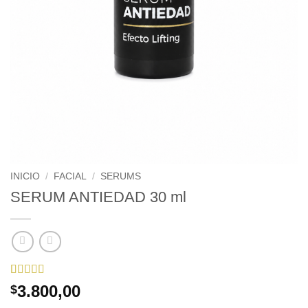
INICIO
/
FACIAL
/
SERUMS
SERUM ANTIEDAD 30 ml
Valorado
71
3.800,00
$
con
4.87
de
5 en base a