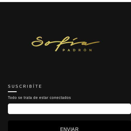
S U S C R I B Í T E
Todo se trata de estar conectados